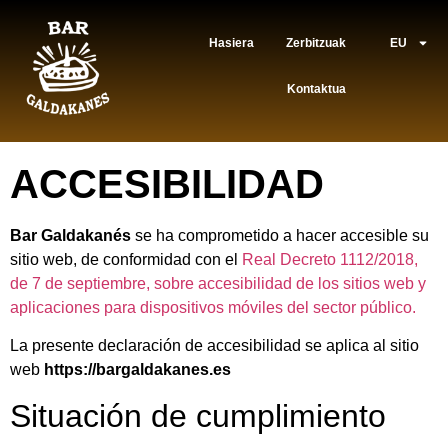
Hasiera
Zerbitzuak
EU
Kontaktua
ACCESIBILIDAD
Bar Galdakanés
se ha comprometido a hacer accesible su
sitio web, de conformidad con el
Real Decreto 1112/2018,
de 7 de septiembre, sobre accesibilidad de los sitios web y
aplicaciones para dispositivos móviles del sector público.
La presente declaración de accesibilidad se aplica al sitio
web
https://bargaldakanes.es
Situación de cumplimiento